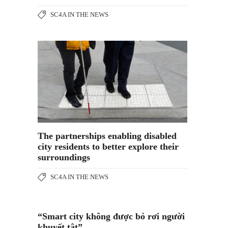
SC4A IN THE NEWS
The partnerships enabling disabled
city residents to better explore their
surroundings
SC4A IN THE NEWS
“Smart city không được bỏ rơi người
khuyết tật”